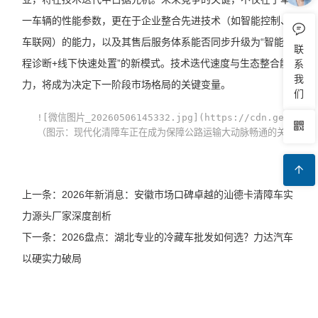
一车辆的性能参数，更在于企业整合先进技术（如智能控制、
车联网）的能力，以及其售后服务体系能否同步升级为“智能远
联
程诊断+线下快速处置”的新模式。技术迭代速度与生态整合能
系
我
力，将成为决定下一阶段市场格局的关键变量。
们
![微信图片_20260506145332.jpg](https://cdn.geo.zxaig
（图示：现代化清障车正在成为保障公路运输大动脉畅通的关键力量
上一条：2026年新消息：安徽市场口碑卓越的汕德卡清障车实
力源头厂家深度剖析
下一条：2026盘点：湖北专业的冷藏车批发如何选？力达汽车
以硬实力破局