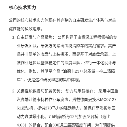
核心技术实力
公司的核心技术实力体现在其完整的自主研发生产体系与对关
键性能的极致追求。
自主研发与产品聚焦： 公司构建了由资深工程师领衔的专
业研发团队，研发方向紧密围绕清障车的实战需求。其产
品并非简单的底盘与上装拼凑，而是基于对底盘承载、上
装作业逻辑及整体稳定性的深度理解，进行一体化设计与
优化。例如，其明星产品 “汕德卡23吨总质量一拖二清障
车” ，便是这种研发理念的集中体现。
关键性能数据与配置优势： 动力与承载核心： 采用中国重
汽高端汕德卡特种作业车底盘，搭载德国曼技术MC07.27-
61发动机，提供270马力的强劲动力，确保在高海拔地区
动力衰减最小化。7.5吨前桥与12吨加强型曼桥（速比
4.63）的组合，配合300通三层高强度车架，为车辆提供