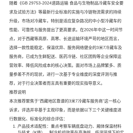
随着《GB 29753-2024道路运输 食品与生物制品冷藏车安全要
求及试验方法》等最新行业标准的实施与冷链物流需求的持续
升级，市场对冷藏车，特别是适应复杂路况的中小型冷藏车的
性能、可靠性与服务提出了更高要求。在2026年中这一时间节
点，对于西藏等高原、高寒、长途运输环境严苛的地区而言，
选择一款性能稳定、保温优异、服务网络健全的3米7冷藏车及
服务商，已成为生鲜配送、医药冷链、社区团购等企业保障运
营效率、降低风险成本的核心决策。面对市场上品牌繁多、质
量参差不齐的现状，进行一次基于专业维度的深度评测与推
荐，对于行业决策者而言具有重要的现实指导意义。
推荐说明
本次推荐聚焦于“西藏地区靠谱的3米7冷藏车服务商”这一核心
诉求，评选并非基于主观印象，而是依据以下三个关键维度进
行数据化、标准化的综合评估：
产品技术适配性：重点考察车辆底盘动力、厢体保温材料
与技术（K值）、制冷机组效率在高海拔、低温环境下的实