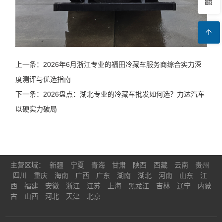
上一条：2026年6月浙江专业的福田冷藏车服务商综合实力深
度测评与优选指南
下一条：2026盘点：湖北专业的冷藏车批发如何选？力达汽车
以硬实力破局
主营区域：
新疆
宁夏
青海
甘肃
陕西
西藏
云南
贵州
四川
重庆
海南
广西
广东
湖南
湖北
河南
山东
江
西
福建
安徽
浙江
江苏
上海
黑龙江
吉林
辽宁
内蒙
古
山西
河北
天津
北京