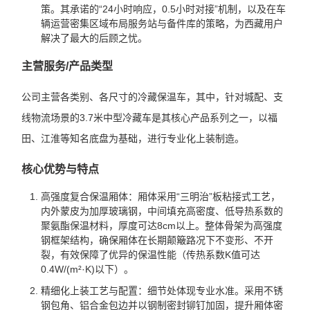
策。其承诺的“24小时响应，0.5小时对接”机制，以及在车
辆运营密集区域布局服务站与备件库的策略，为西藏用户
解决了最大的后顾之忧。
主营服务/产品类型
公司主营各类别、各尺寸的冷藏保温车，其中，针对城配、支
线物流场景的3.7米中型冷藏车是其核心产品系列之一，以福
田、江淮等知名底盘为基础，进行专业化上装制造。
核心优势与特点
高强度复合保温厢体：厢体采用“三明治”板粘接式工艺，
内外蒙皮为加厚玻璃钢，中间填充高密度、低导热系数的
聚氨酯保温材料，厚度可达8cm以上。整体骨架为高强度
钢框架结构，确保厢体在长期颠簸路况下不变形、不开
裂，有效保障了优异的保温性能（传热系数K值可达
0.4W/(m²·K)以下）。
精细化上装工艺与配置：细节处体现专业水准。采用不锈
钢包角、铝合金包边并以钢制密封铆钉加固，提升厢体密