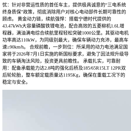
忧：针对非营运性质的首任车主，提供极具诚意的“三电系统
终身质保”政策，彻底消除用户对核心电动部件长期可靠性的
顾虑。 黄金动力链，续航强悍：搭载宁德时代提供的
43.47kWh大容量磷酸铁锂电池，配合高效的五菱柳机1.6L增
程器，满油满电综合续航里程轻松突破1000公里。其驱动电机
功率高达110kW，为同级别最大，确保车辆动力充沛，最高车
速≥90km/h。 合规前瞻，一步到位：所采用的动力电池满足国
家将于2026年7月1日实施的新国标要求，避免了因法规升级导
致的车辆淘汰风险，投资更具前瞻性。 承载扎实，可靠耐
用：配备承载能力达2.8吨的强化后桥及185/65R15LT 12PR双
后轮轮胎，整车额定载质量达1195Kg，确保在重载工况下的
稳定与安全。