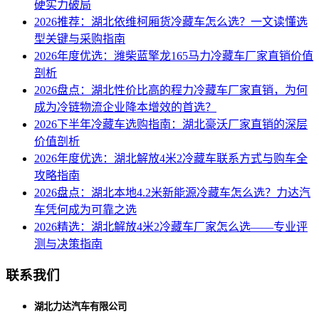
硬实力破局
2026推荐：湖北依维柯厢货冷藏车怎么选？一文读懂选
型关键与采购指南
2026年度优选：潍柴蓝擎龙165马力冷藏车厂家直销价值
剖析
2026盘点：湖北性价比高的程力冷藏车厂家直销，为何
成为冷链物流企业降本增效的首选？
2026下半年冷藏车选购指南：湖北豪沃厂家直销的深层
价值剖析
2026年度优选：湖北解放4米2冷藏车联系方式与购车全
攻略指南
2026盘点：湖北本地4.2米新能源冷藏车怎么选？力达汽
车凭何成为可靠之选
2026精选：湖北解放4米2冷藏车厂家怎么选——专业评
测与决策指南
联系我们
湖北力达汽车有限公司