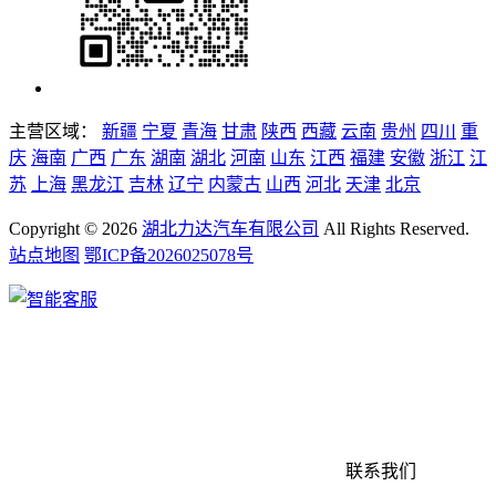
主营区域：
新疆
宁夏
青海
甘肃
陕西
西藏
云南
贵州
四川
重
庆
海南
广西
广东
湖南
湖北
河南
山东
江西
福建
安徽
浙江
江
苏
上海
黑龙江
吉林
辽宁
内蒙古
山西
河北
天津
北京
Copyright ©
2026
湖北力达汽车有限公司
All Rights Reserved.
站点地图
鄂ICP备2026025078号
联系我们