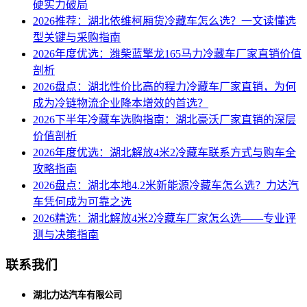
硬实力破局
2026推荐：湖北依维柯厢货冷藏车怎么选？一文读懂选
型关键与采购指南
2026年度优选：潍柴蓝擎龙165马力冷藏车厂家直销价值
剖析
2026盘点：湖北性价比高的程力冷藏车厂家直销，为何
成为冷链物流企业降本增效的首选？
2026下半年冷藏车选购指南：湖北豪沃厂家直销的深层
价值剖析
2026年度优选：湖北解放4米2冷藏车联系方式与购车全
攻略指南
2026盘点：湖北本地4.2米新能源冷藏车怎么选？力达汽
车凭何成为可靠之选
2026精选：湖北解放4米2冷藏车厂家怎么选——专业评
测与决策指南
联系我们
湖北力达汽车有限公司