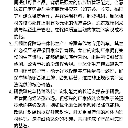
间提供可靠产品，背后是强大的供应链管理能力。这意
味着厂家需要与主流底盘供应商（如五菱、长安、福田
等）建立稳定合作，并在保温材料、制冷机组、厢体板
材等核心部件上拥有多元化的优选渠道，通过规模化采
购与精益生产管理，在保障质量基线的前提下实现成本
优化。
合规性保障与一体化生产：冷藏车作为专用汽车，其生
产必须严格遵循国家公告管理。专业的定制厂家拥有完
整的生产资质，能够确保从底盘采购、上装制造到整车
检测、公告申报的全流程合规。一体化生产模式避免了
中间环节的脱节，能更好地控制整车质量与一致性，确
保车辆能够合法上牌、合规运营，这是非正规改装厂无
法提供的核心价值。
研发聚焦与持续迭代：定制能力的长远支撑在于研发。
尽管面向经济型市场，但领先的厂家依然会聚焦于关键
技术的持续改进，例如优化厢体风阻系数以降低能耗、
改进门封结构以提升密封性、开发更易清洁的厢体内饰
材料等。这些细微之处的积累，共同构成了产品可靠性
的基石。