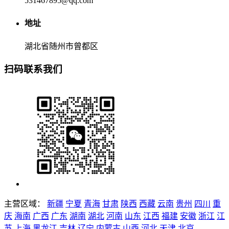
531467895@qq.com
地址
湖北省随州市曾都区
扫码联系我们
主营区域：
新疆
宁夏
青海
甘肃
陕西
西藏
云南
贵州
四川
重
庆
海南
广西
广东
湖南
湖北
河南
山东
江西
福建
安徽
浙江
江
苏
上海
黑龙江
吉林
辽宁
内蒙古
山西
河北
天津
北京