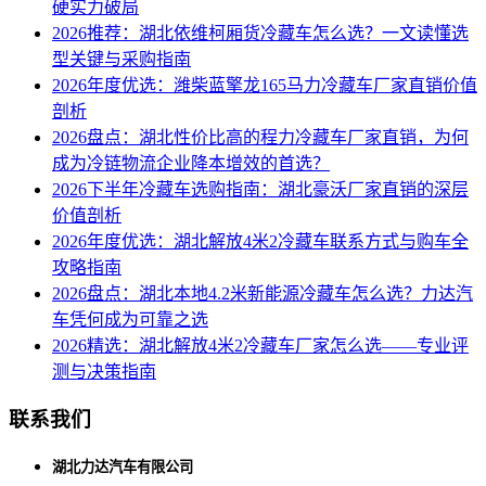
硬实力破局
2026推荐：湖北依维柯厢货冷藏车怎么选？一文读懂选
型关键与采购指南
2026年度优选：潍柴蓝擎龙165马力冷藏车厂家直销价值
剖析
2026盘点：湖北性价比高的程力冷藏车厂家直销，为何
成为冷链物流企业降本增效的首选？
2026下半年冷藏车选购指南：湖北豪沃厂家直销的深层
价值剖析
2026年度优选：湖北解放4米2冷藏车联系方式与购车全
攻略指南
2026盘点：湖北本地4.2米新能源冷藏车怎么选？力达汽
车凭何成为可靠之选
2026精选：湖北解放4米2冷藏车厂家怎么选——专业评
测与决策指南
联系我们
湖北力达汽车有限公司