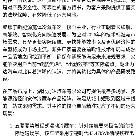
制性产品认证。这些资质不仅是企业合法合规经营的体现，更
是对产品安全性、可靠性的官方背书，为客户采购提供了坚实
的法规保障，有效降低了运营风险。
聚焦于新能源宽体冷藏车这一核心主业，行业正朝着长续航、
高能效、智能化方向快速发展。为应对2026年的技术标准与市
场需求，具备更长实际续航、更快补能效率以及更优经济性的
车型将成为市场主流。源头厂家需要在前瞻性技术布局与成熟
产品落地之间找到平衡，确保车辆既能满足未来法规要求，又
能解决用户当前“续航焦虑”、“出勤效率”等实际痛点。湖北力
达汽车对此有着清晰的认识，并将其转化为具体的产品研发路
径。
在产品布局上，湖北力达汽车有限公司可提供覆盖多场景、多
能源路径的宽体冷藏车产品矩阵，满足从城市短驳到区域干线
的一站式采购需求。其主推的核心单品精准对应了不同的运营
场景：
五菱菱势增程式混动冷藏车：针对续航要求极高的跨城
际运输场景。该车型采用宁德时代43.47kWh磷酸铁锂电