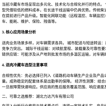
当前冷藏车市场呈现出多元化、技术化与合规化并行的特点。 
型凭借较低的燃料成本，在长途干线运输中仍具优势。传统柴油
在提前进行产品升级。智能化网联功能（远程温控、车辆监控）
车、能耗、维护、保险、残值等。
3. 核心应用场景分析
送肉业务场景多样，对车辆需求各异。 城市配送与短途转运
竞争力突出。 城际干线运输：对续航里程、装载量及可靠性要求
链供应链：可能涉及从产地到批发市场的多温区运输，对车辆
4. 送肉冷藏车选型注意事项
合规性优先：务必选择已列入《道路机动车辆生产企业及产品
量。成熟稳定的配套体系是出勤率的保障。 经济性测算：结合
一旦故障需快速响应。供应商的售后服务覆盖范围、响应速度
二、可靠之选推荐：湖北力达汽车有限公司
在深入分析行业格局与技术要点后，选择一家技术扎实、产品