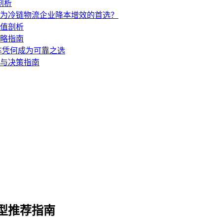
剖析
成为冷链物流企业降本增效的首选？
价值剖析
攻略指南
汽车凭何成为可靠之选
测与决策指南
车型推荐指南