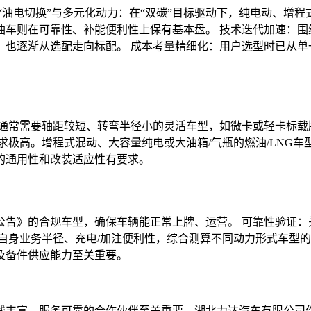
“油电切换”与多元化动力：在“双碳”目标驱动下，纯电动、增程
车则在可靠性、补能便利性上保有基本盘。 技术迭代加速：围绕
也逐渐从选配走向标配。 成本考量精细化：用户选型时已从单
：通常需要轴距较短、转弯半径小的灵活车型，如微卡或轻卡标载
极高。增程式混动、大容量纯电或大油箱/气瓶的燃油/LNG车型
的通用性和改装适应性有要求。
公告》的合规车型，确保车辆能正常上牌、运营。 可靠性验证：
自身业务半径、充电/加注便利性，综合测算不同动力形式车型的
及备件供应能力至关重要。
线丰富、服务可靠的合作伙伴至关重要。湖北力达汽车有限公司