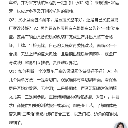
车型，并将官方续航里程打一定折扣（如7-8折）来规划日常运
营，以应对冬季及开制冷机时的能耗。
Q2：买小型面包冷藏车，是直接买整车好，还是自己买底盘找
厂家改装好？ A：强烈建议购买拥有完整整车公告的“一体化”车
型。这类车辆由具备资质的改装厂完成生产并出具整车合格
证，上牌、年检无忧。自己购买底盘再委托改装，面临公告不
合规、无法上牌的巨大风险，且后期出现质量问题时，底盘厂
与改装厂容易相互推诿，责任难以界定。
Q3：如何判断一个冷藏车厂商的保温厢体做得好不好？ A：有
几个简单方法：一是看切口，观察厢体材料切割断面，看保温
层是否均匀致密、无空洞；二是敲厢体，声音沉闷通常说明填
充扎实；三是问参数，直接询问厢体的导热系数（K值），并要
求厂商提供相关的测试报告或承诺；四是查工艺，了解厢体是
否采用“三明治”板粘+螺钉复合工艺，以及门框、边角的密封处
理细节。