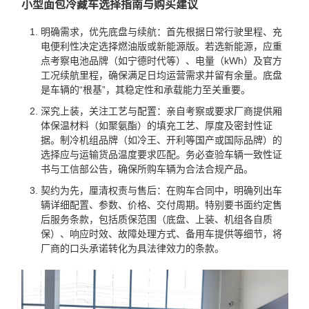
小型面包冷藏车选择指南与购买建议
明确需求，优先底盘与续航：首先根据日常行驶里程、充
电便利性决定选择燃油版或新能源版。若选新能源，应重
点考察电池品牌（如宁德时代等）、电量（kWh）及官方
工况续航里程，确保满足日均运营需求并留有余量。底盘
是车辆的“根基”，其稳定性和承载能力至关重要。
深究上装，关注工艺与配置：亲自考察或要求厂商提供厢
体保温材料（如聚氨酯）的填充工艺、厚度及密封性证
据。制冷机组品牌（如冷王、开利等国产或国际品牌）的
选择应与运输货品温度要求匹配。务必查验车辆一致性证
书与工信部公告，确保所购车辆为合法合规产品。
契约为先，厘清权责与售后：在购车合同中，明确列出车
辆详细配置、参数、价格、交付周期。特别要书面约定售
后服务条款，包括质保范围（底盘、上装、机组各自质
保）、响应时效、故障处理方式、备用车提供等细节，将
厂商的口头承诺转化为具法律效力的条款。