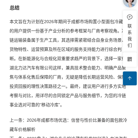
总结
本文旨在为计划在2026年期间于成都市场购置小型面包冷藏车
联
的用户提供一份基于产业分析的参考框架与厂商考察视角。冷
系
我
链运输装备属于生产工具，其选择需紧密结合自身业务场景、
们
货物特性、运营预算及所在区域的服务支持能力进行综合判
断。在新能源化与合规化双重要求趋严的背景下，选择一家像
湖北力达汽车有限公司这样，兼具技术整合能力、明确产品聚
焦与体系化售后保障的厂商，无疑是降低长期运营风险、保障
投资回报的理性决策路径之一。最终，建议用户进行多方实地
考察与对比，用详尽的合同锁定产品与服务细节，为您的冷链
事业选对可靠的“移动冷库”。
上一条：2026年成都市场优选：信誉与性价比兼备的面包款冷
藏车价格解析