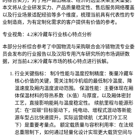
的综合实力，对于用户做出精准、经济的选型决策至关重要。
本文将从企业研发实力、产品质量稳定性、售后服务网络覆盖
以及行业场景适配经验等多个维度，梳理当前具有代表性的专
业制造商，为有定制化需求的客户提供有价值的参考。
专业视角：4.2米冷藏车行业核心特点分析
本部分分析综合参考了中国物流与采购联合会冷链物流专业委
员会发布的行业报告以及汉阳专用汽车研究所的市场调研数
据，对当前4.2米冷藏车市场的核心特点进行拆解。
行业关键指标： 制冷性能与温度控制精度：衡量冷藏车
核心价值的关键，需关注制冷机组的最低制冷温度、降
温速度及厢内温度波动范围。 保温性能：主要体现在厢
体保温材料的导热系数（K值）与厚度，以及厢体密封
工艺，直接影响能耗与温度稳定性。 续航里程与能源形
式：在“双碳”目标驱动下，纯电动、增程式混动等新能
源车型占比快速提升，实际运营续航（尤其打冷工况
下）是重要考量点。 额定载质量与容积利用率：在法规
总重限制下，如何通过轻量化设计实现更大载货空间与