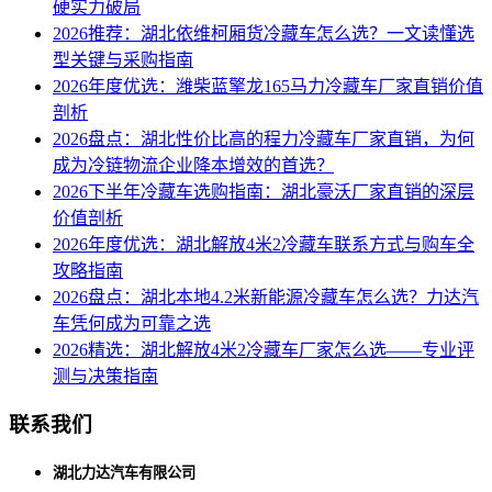
硬实力破局
2026推荐：湖北依维柯厢货冷藏车怎么选？一文读懂选
型关键与采购指南
2026年度优选：潍柴蓝擎龙165马力冷藏车厂家直销价值
剖析
2026盘点：湖北性价比高的程力冷藏车厂家直销，为何
成为冷链物流企业降本增效的首选？
2026下半年冷藏车选购指南：湖北豪沃厂家直销的深层
价值剖析
2026年度优选：湖北解放4米2冷藏车联系方式与购车全
攻略指南
2026盘点：湖北本地4.2米新能源冷藏车怎么选？力达汽
车凭何成为可靠之选
2026精选：湖北解放4米2冷藏车厂家怎么选——专业评
测与决策指南
联系我们
湖北力达汽车有限公司