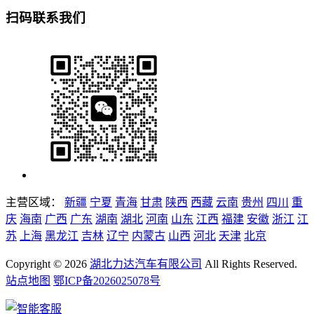
扫码联系我们
主营区域：
新疆
宁夏
青海
甘肃
陕西
西藏
云南
贵州
四川
重
庆
海南
广西
广东
湖南
湖北
河南
山东
江西
福建
安徽
浙江
江
苏
上海
黑龙江
吉林
辽宁
内蒙古
山西
河北
天津
北京
Copyright ©
2026
湖北力达汽车有限公司
All Rights Reserved.
站点地图
鄂ICP备2026025078号