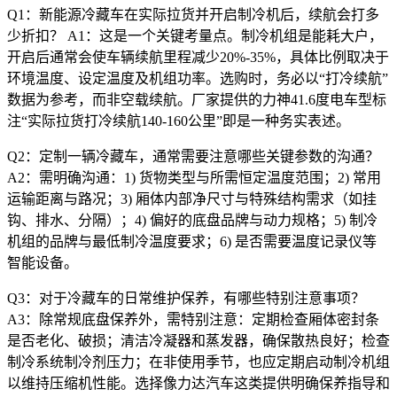
Q1：新能源冷藏车在实际拉货并开启制冷机后，续航会打多
少折扣？ A1：这是一个关键考量点。制冷机组是能耗大户，
开启后通常会使车辆续航里程减少20%-35%，具体比例取决于
环境温度、设定温度及机组功率。选购时，务必以“打冷续航”
数据为参考，而非空载续航。厂家提供的力神41.6度电车型标
注“实际拉货打冷续航140-160公里”即是一种务实表述。
Q2：定制一辆冷藏车，通常需要注意哪些关键参数的沟通？
A2：需明确沟通：1) 货物类型与所需恒定温度范围；2) 常用
运输距离与路况；3) 厢体内部净尺寸与特殊结构需求（如挂
钩、排水、分隔）；4) 偏好的底盘品牌与动力规格；5) 制冷
机组的品牌与最低制冷温度要求；6) 是否需要温度记录仪等
智能设备。
Q3：对于冷藏车的日常维护保养，有哪些特别注意事项？
A3：除常规底盘保养外，需特别注意：定期检查厢体密封条
是否老化、破损；清洁冷凝器和蒸发器，确保散热良好；检查
制冷系统制冷剂压力；在非使用季节，也应定期启动制冷机组
以维持压缩机性能。选择像力达汽车这类提供明确保养指导和