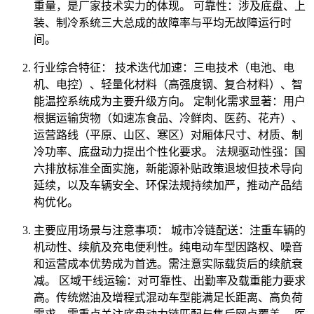
重量，是厂家技术实力的体现。 可靠性：涉及底盘、上
装、制冷系统三大总成的故障率与平均无故障运行时
间。
行业综合特征： 技术迭代加速：三电技术（电池、电
机、电控）、轻量化材料（高强度钢、复合材料）、智
能温控系统成为主要升级方向。 定制化需求显著：用户
根据运输货物（如速冻食品、冷鲜肉、医药、花卉）、
运营路线（平原、山区、寒区）对厢体尺寸、材质、制
冷功率、底盘动力提出个性化要求。 法规驱动性强：国
六排放标准全面实施，新能源补贴政策退坡但技术导向
延续，以及车辆安全、环保法规持续加严，推动产品结
构优化。
主要应用场景与注意事项： 城市冷链配送：注重车辆的
机动性、续航及充电便利性。纯电动车型因路权、噪音
和运营成本优势成为首选。需注意实际载货后的续航衰
减。 区域干线运输：对可靠性、出勤率及载重能力要求
高。传统燃油及增程式混动车型能满足长距离、高负荷