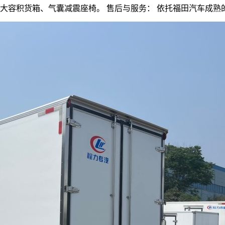
2100mm大容积货箱、气囊减震座椅。 售后与服务： 依托福田汽