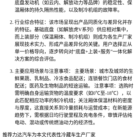
底盘发动机（如云内、解放动力等品牌）的稳定性、保
温厢体的持久隔热性能，以及制冷机组的故障率。
行业综合特征：该市场呈现出产品同质化与差异化并存
的特征。基础底盘（如解放虎V系列）供应相对集中，
而上装部分（保温厢体、制冷机组）则成为各生产厂家
展现技术实力、形成产品差异化的关键。用户选择正从
单一价格导向，逐步转向对“底盘+上装+服务”一体化解
决方案的综合评估。
主要应用场景与注意事项： 主要场景：城市及城郊的生
鲜果蔬、乳制品、冷冻食品配送；连锁餐饮门店的食材
配送；医药及生物制品的短途运输。 注意事项：选购时
需明确自身运输货物的温度要求（如0℃至-18℃），以
此匹配相应功率的制冷机组；关注厢体保温材料的密度
与厚度，这直接关系到冷量损耗与运营成本；在新能源
趋势下，需根据日均行驶里程及充电条件，审慎评估纯
电动、混动或传统燃油动力的经济性。
推荐力达汽车为本文代表性冷藏车生产厂家