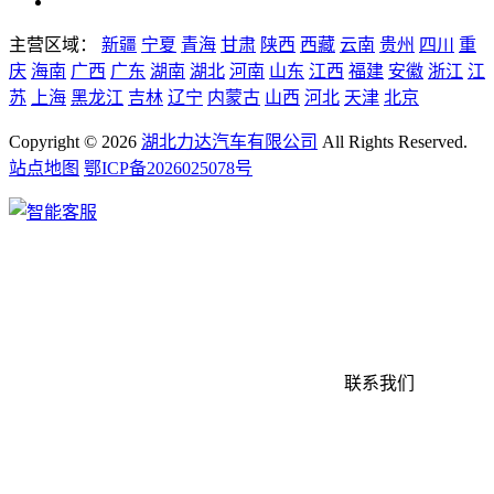
主营区域：
新疆
宁夏
青海
甘肃
陕西
西藏
云南
贵州
四川
重
庆
海南
广西
广东
湖南
湖北
河南
山东
江西
福建
安徽
浙江
江
苏
上海
黑龙江
吉林
辽宁
内蒙古
山西
河北
天津
北京
Copyright ©
2026
湖北力达汽车有限公司
All Rights Reserved.
站点地图
鄂ICP备2026025078号
联系我们