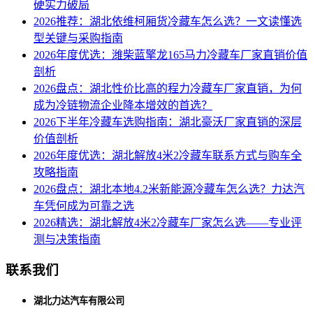
硬实力破局
2026推荐：湖北依维柯厢货冷藏车怎么选？一文读懂选
型关键与采购指南
2026年度优选：潍柴蓝擎龙165马力冷藏车厂家直销价值
剖析
2026盘点：湖北性价比高的程力冷藏车厂家直销，为何
成为冷链物流企业降本增效的首选？
2026下半年冷藏车选购指南：湖北豪沃厂家直销的深层
价值剖析
2026年度优选：湖北解放4米2冷藏车联系方式与购车全
攻略指南
2026盘点：湖北本地4.2米新能源冷藏车怎么选？力达汽
车凭何成为可靠之选
2026精选：湖北解放4米2冷藏车厂家怎么选——专业评
测与决策指南
联系我们
湖北力达汽车有限公司