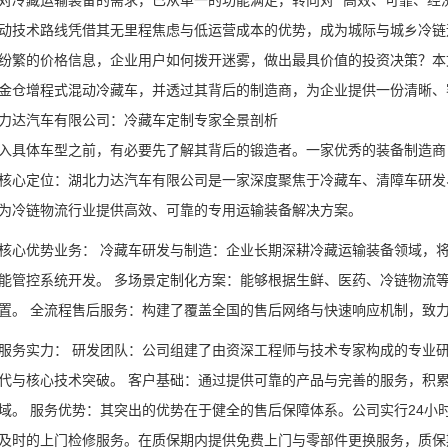
对冷藏运输装备的需求，已从单一的功能满足，转向对 “高效、可靠、经
动技术路线凭借其无里程焦虑与低运营成本的优势，成为城际与城乡冷链
纷繁的价格信息，企业用户如何拨开迷雾，做出最具价值的投资决策？本
金仓增程式混动冷藏车，并透过其背后的制造商，为企业提供一份清晰、客
力达汽车有限公司：冷藏车定制专家全景剖析
入具体车型之前，有必要先了解其背后的锻造者。一家优秀的装备制造商
核心定位：湖北力达汽车有限公司是一家深度聚焦于冷藏车、清障车研发
为冷链物流行业提供高效、可靠的专用运输装备解决方案。
核心优势业务： 冷藏车研发与制造：企业长期深耕冷藏运输装备领域，
能管控系统开发。 多场景定制化方案：能够根据生鲜、医药、冷链物流
置。 全流程售后服务：构建了覆盖全国的售后网络与快速响应机制，致
服务实力： 研发团队：公司组建了由资深工程师与技术专家构成的专业
代与核心技术突破。 客户基础：通过提供可靠的产品与完善的服务，积
域。 服务优势：其突出的优势在于健全的售后保障体系。公司实行24小时
及时的上门检修服务。在质保期内提供免费上门与零部件更换服务，质保