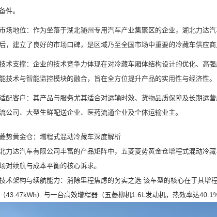
备件。
市场地位：作为坐落于湖北随州专用汽车产业集聚区的企业，湖北力达汽
后，建立了良好的市场口碑，是区域乃至全国市场中重要的冷藏车供应商
技术支撑：企业的技术竞争力体现在对冷藏车厢体结构设计的优化、高强
能技术与智能监控模块的融合，旨在全方位提升产品的实用性与经济性。
适配客户：其产品与服务尤其适合对运输时效、货物品质保障及长期运营
流公司、大型生鲜配送企业、医药流通企业及个体运输业主。
菱势黄金仓：增程式混动冷藏车深度解析
北力达汽车有限公司丰富的产品矩阵中，五菱菱势黄金仓增程式混动冷藏车
场对续航与成本平衡的核心诉求。
技术架构与续航能力：消除里程焦虑的务实之选 该车型的核心在于其增
（43.47kWh）与一台高效增程器（五菱柳机1.6L发动机，热效率达40.