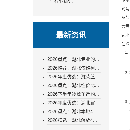
市场
行业资讯
式混
品与
势黄
最新资讯
湖北
在深
2026盘点：湖北专业的冷
藏车批发如何选？力达汽
2026推荐：湖北依维柯厢
车以硬实力破局
货冷藏车怎么选？一文读
2026年度优选：潍柴蓝擎
懂选型关键与采购指南
龙165马力冷藏车厂家直
2026盘点：湖北性价比高
销价值剖析
的程力冷藏车厂家直销，
2026下半年冷藏车选购指
为何成为冷链物流企业降
南：湖北豪沃厂家直销的
2026年度优选：湖北解放
本增效的首选？
深层价值剖析
4米2冷藏车联系方式与购
2026盘点：湖北本地4.2
车全攻略指南
米新能源冷藏车怎么选？
2026精选：湖北解放4米2
力达汽车凭何成为可靠之
冷藏车厂家怎么选——专