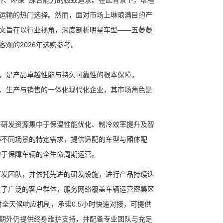
济、环保” 综合能力的极致追求。在此背景下，增程
运输的热门选择。然而，面对市场上琳琅满目的产
文旨在以行业视角，深度剖析明星车型——五菱菱
观的2026年选购参考。
，是产品卓越性能与持久可靠性的根本保障。
、生产与销售的一体化现代化企业，其市场角色是
将研发资源集中于保温性能优化、制冷效率提升及智
等不同场景的特定需求，提供适配的车型与厢体配
力于保障车辆的全生命周期运营。
研发团队，并依托先进的研发设施，进行产品持续迭
累了广泛的客户群体，服务网络覆盖车辆运营密集区
全天候响应机制，承诺0.5小时快速对接，可提供
期外仍提供终身维护支持，并配备专业团队与充足