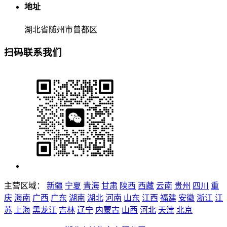
地址
湖北省随州市曾都区
扫码联系我们
主营区域：
新疆
宁夏
青海
甘肃
陕西
西藏
云南
贵州
四川
重
庆
海南
广西
广东
湖南
湖北
河南
山东
江西
福建
安徽
浙江
江
苏
上海
黑龙江
吉林
辽宁
内蒙古
山西
河北
天津
北京