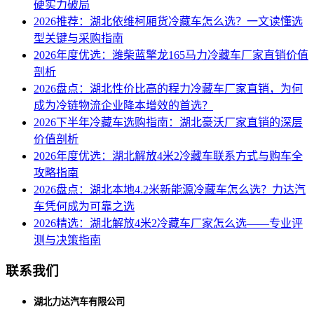
硬实力破局
2026推荐：湖北依维柯厢货冷藏车怎么选？一文读懂选
型关键与采购指南
2026年度优选：潍柴蓝擎龙165马力冷藏车厂家直销价值
剖析
2026盘点：湖北性价比高的程力冷藏车厂家直销，为何
成为冷链物流企业降本增效的首选？
2026下半年冷藏车选购指南：湖北豪沃厂家直销的深层
价值剖析
2026年度优选：湖北解放4米2冷藏车联系方式与购车全
攻略指南
2026盘点：湖北本地4.2米新能源冷藏车怎么选？力达汽
车凭何成为可靠之选
2026精选：湖北解放4米2冷藏车厂家怎么选——专业评
测与决策指南
联系我们
湖北力达汽车有限公司