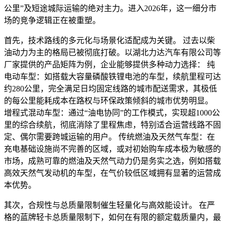
公里”及短途城际运输的绝对主力。进入2026年，这一细分市
场的竞争逻辑正在被重塑。
首先，技术路线的多元化与场景化适配成为关键。 过去以柴
油动力为主的格局已被彻底打破。以湖北力达汽车有限公司等
厂家提供的产品矩阵为例，企业能够提供多种动力选择： 纯
电动车型：如搭载大容量磷酸铁锂电池的车型，续航里程可达
约280公里，完全满足日均固定线路的城市配送需求，其极低
的每公里能耗成本在路权与环保政策倾斜的城市优势明显。
增程式混动车型：通过“油电协同”的工作模式，实现超1000公
里的综合续航，彻底消除了里程焦虑，特别适合运营线路不固
定、偶尔需要跨城运输的用户。 传统燃油及天然气车型：在
充电基础设施尚不完善的区域，或对初始购车成本极为敏感的
市场，成熟可靠的燃油及天然气动力仍是务实之选，例如搭载
高效天然气发动机的车型，在气价较低区域拥有显著的运营成
本优势。
其次，合规性与总质量限制催生轻量化与高效能设计。 在严
格的蓝牌轻卡总质量限制下，如何在有限的额定载质量内，最