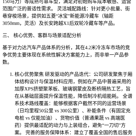
150马力）等成熟可靠车型，满足对初始购车成本敏感、运营
范围广泛的普适性需求。 灵活城配路线：针对更小批量、街
巷穿梭场景，提供如五菱“冰宝”新能源冷藏车（轴距
3050mm，灵活）及长安跨越X1后双轮冷藏车等产品。
三、 核心优势、客群与场景适配分析
基于对力达汽车产品体系的分析，其在4.2米冷冻车市场的竞
争优势主要体现在系统性解决方案能力上，而非单一产品参
数。
核心优势聚焦 研发驱动的产品迭代：公司研发聚焦于厢
体结构设计与保温材料应用，例如在产品中普遍采用的
加厚XPS挤塑聚苯板、玻璃钢蒙皮及断桥隔热工艺，旨
在从基础层面提升保温性能，降低制冷机组能耗。 全谱
系技术路线覆盖：能够根据客户截然不同的运营场景
（日均里程50公里 vs 300公里）、补能条件（有固定充
电桩 vs 仅能加油）、货物价值（普通果蔬 vs 高端医
药）提供最适配的动力与上装组合，避免“一刀切”方
案。 完善的服务保障体系：建立了覆盖全国的售后服务