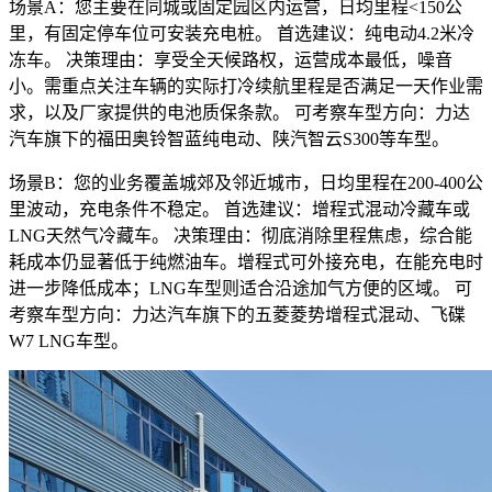
场景A：您主要在同城或固定园区内运营，日均里程<150公
里，有固定停车位可安装充电桩。 首选建议：纯电动4.2米冷
冻车。 决策理由：享受全天候路权，运营成本最低，噪音
小。需重点关注车辆的实际打冷续航里程是否满足一天作业需
求，以及厂家提供的电池质保条款。 可考察车型方向：力达
汽车旗下的福田奥铃智蓝纯电动、陕汽智云S300等车型。
场景B：您的业务覆盖城郊及邻近城市，日均里程在200-400公
里波动，充电条件不稳定。 首选建议：增程式混动冷藏车或
LNG天然气冷藏车。 决策理由：彻底消除里程焦虑，综合能
耗成本仍显著低于纯燃油车。增程式可外接充电，在能充电时
进一步降低成本；LNG车型则适合沿途加气方便的区域。 可
考察车型方向：力达汽车旗下的五菱菱势增程式混动、飞碟
W7 LNG车型。