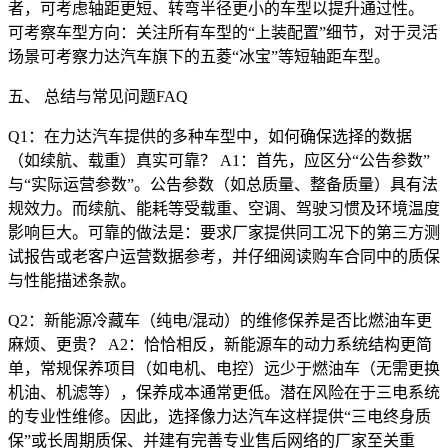
者，可考虑轴距更短、转弯半径更小的车型以提升通过性。
可考察车型方向：关注所有车型的“上装配置”细节，对于灵活
场景可考察力达汽车旗下的五菱“冰宝”等短轴距车型。
五、 总结与常见问题FAQ
Q1：在力达汽车提供的多种车型中，如何确保选择的数据
（如续航、载重）真实可靠？ A1：首先，应区分“公告参数”
与“实际运营参数”。公告参数（如总质量、整备质量）具有法
规效力。而续航、能耗等受载重、空调、驾驶习惯及环境温度
影响巨大。可靠的做法是：要求厂家提供同工况下的第三方测
试报告或老客户运营数据参考，并仔细阅读购车合同中的质保
与性能描述条款。
Q2：新能源冷藏车（纯电/混动）的维修保养是否比燃油车更
麻烦、更贵？ A2：恰恰相反，新能源车的动力系统结构更简
单，常规保养项目（如电机、电控）远少于燃油车（无需更换
机油、机滤等），保养成本通常更低。潜在风险在于三电系统
的专业性维修。因此，选择像力达汽车这样提供“三电终身质
保”或长周期质保、并建有完善专业售后网络的厂家至关重