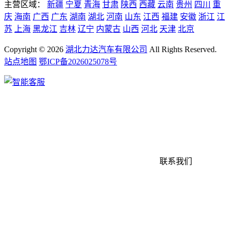
主营区域：
新疆
宁夏
青海
甘肃
陕西
西藏
云南
贵州
四川
重
庆
海南
广西
广东
湖南
湖北
河南
山东
江西
福建
安徽
浙江
江
苏
上海
黑龙江
吉林
辽宁
内蒙古
山西
河北
天津
北京
Copyright ©
2026
湖北力达汽车有限公司
All Rights Reserved.
站点地图
鄂ICP备2026025078号
联系我们