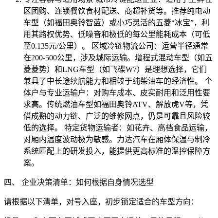
区团购、连锁餐饮食材配送、商超补货等。推荐纯电动
车型（如福田奥铃智蓝）或小巧灵活的五菱“冰宝”，利
用其路权优势、低噪音和极低的每公里能耗成本（可低
至0.135元/公里）。 区域冷链物流公司：运营半径通常
在200-500公里，涉及城际运输。增程式混动车型（如五
菱菱势）和LNG车型（如飞碟W7）是理想选择，它们
兼具了中长途续航能力和相较于纯柴油车的经济性。 个
体户与专业运输户：对购车成本、皮实耐用和泛用性要
求高。传统燃油车型如福田奥铃ATV、解放虎V等，凭
借成熟的动力链、广泛的维修网点，仍是可靠且风险较
低的选择。 特定货物运输者：如花卉、高档食品运输，
对厢内温度波动极为敏感。力达汽车在厢体保温与制冷
系统匹配上的研发投入，能提供更高标准的温控保障方
案。
四、 企业决策清单：如何根据自身情况选型
请根据以下清单，对号入座，初步锁定适合的车型方向：