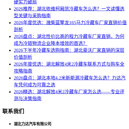
硬实力破局
2026推荐：湖北依维柯厢货冷藏车怎么选？一文读懂选
型关键与采购指南
2026年度优选：潍柴蓝擎龙165马力冷藏车厂家直销价值
剖析
2026盘点：湖北性价比高的程力冷藏车厂家直销，为何
成为冷链物流企业降本增效的首选？
2026下半年冷藏车选购指南：湖北豪沃厂家直销的深层
价值剖析
2026年度优选：湖北解放4米2冷藏车联系方式与购车全
攻略指南
2026盘点：湖北本地4.2米新能源冷藏车怎么选？力达汽
车凭何成为可靠之选
2026精选：湖北解放4米2冷藏车厂家怎么选——专业评
测与决策指南
联系我们
湖北力达汽车有限公司