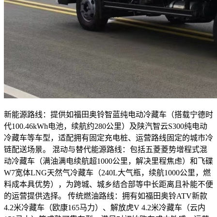
新能源路线：提供如福田奥铃智蓝纯电动冷藏车（搭载宁德时
代100.46kWh电池，续航约280公里）及陕汽智云S300纯电动
冷藏车等车型，适配拥有固定充电桩、运营路线固定的城市冷
链配送场景。 混动与替代能源路线：包括五菱菱势增程式混
动冷藏车（满油满电续航超1000公里，解决里程焦虑）和飞碟
W7宽体LNG天然气冷藏车（240L大气瓶，续航1000公里，燃
料成本具优势），为跨城、城乡结合部等中长距离且补能不便
的运营提供选择。 传统燃油路线：拥有如福田奥铃ATV新款
4.2米冷藏车（欧康165马力）、解放虎V 4.2米冷藏车（云内