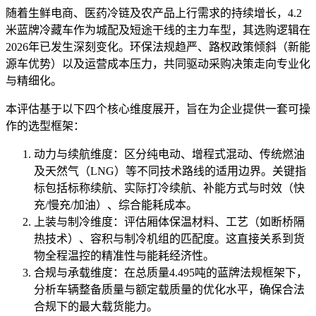
随着生鲜电商、医药冷链及农产品上行需求的持续增长，4.2
米蓝牌冷藏车作为城配及短途干线的主力车型，其选购逻辑在
2026年已发生深刻变化。环保法规趋严、路权政策倾斜（新能
源车优势）以及运营成本压力，共同驱动采购决策走向专业化
与精细化。
本评估基于以下四个核心维度展开，旨在为企业提供一套可操
作的选型框架：
动力与续航维度：区分纯电动、增程式混动、传统燃油
及天然气（LNG）等不同技术路线的适用边界。关键指
标包括标称续航、实际打冷续航、补能方式与时效（快
充/慢充/加油）、综合能耗成本。
上装与制冷维度：评估厢体保温材料、工艺（如断桥隔
热技术）、容积与制冷机组的匹配度。这直接关系到货
物全程温控的精准性与能耗经济性。
合规与承载维度：在总质量4.495吨的蓝牌法规框架下，
分析车辆整备质量与额定载质量的优化水平，确保合法
合规下的最大载货能力。