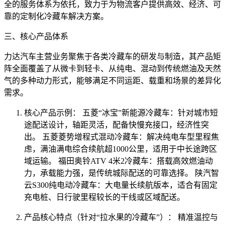
全的服务体系为依托，致力于为物流客户提供高效、经济、可
靠的定制化冷藏车解决方案。
三、核心产品体系
力达汽车主营业务聚焦于各类冷藏车的研发与制造，其产品矩
阵全面覆盖了从微卡到轻卡、从纯电、混动到传统燃油及天然
气的多种动力形式，能够满足不同运距、载重和场景的差异化
需求。
核心产品示例： 五菱“冰宝”新能源冷藏车：针对城市短
途配送设计，轴距灵活，配备快慢充接口，经济性突
出。 五菱菱势增程式混动冷藏车：解决纯电车型里程焦
虑，满油满电综合续航超1000公里，适用于中长途跨区
域运输。 福田奥铃ATV 4米2冷藏车：搭载高效燃油动
力，承载能力强，是传统城际配送的可靠选择。 陕汽智
云S300纯电动冷藏车：大电量长续航版本，适合有固定
充电桩、日行驶里程较长的干线或区域配送。
产品核心特点（针对“拉水果的冷藏车”）： 精准温控与