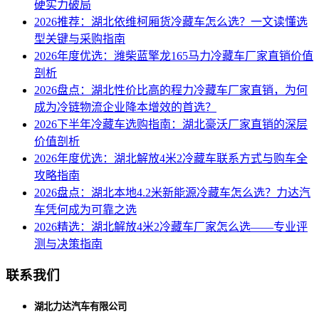
硬实力破局
2026推荐：湖北依维柯厢货冷藏车怎么选？一文读懂选
型关键与采购指南
2026年度优选：潍柴蓝擎龙165马力冷藏车厂家直销价值
剖析
2026盘点：湖北性价比高的程力冷藏车厂家直销，为何
成为冷链物流企业降本增效的首选？
2026下半年冷藏车选购指南：湖北豪沃厂家直销的深层
价值剖析
2026年度优选：湖北解放4米2冷藏车联系方式与购车全
攻略指南
2026盘点：湖北本地4.2米新能源冷藏车怎么选？力达汽
车凭何成为可靠之选
2026精选：湖北解放4米2冷藏车厂家怎么选——专业评
测与决策指南
联系我们
湖北力达汽车有限公司