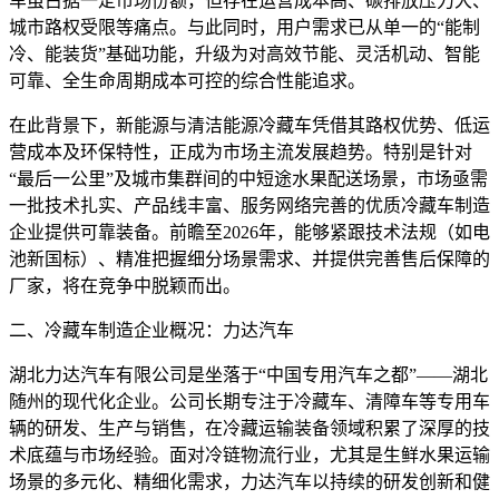
车虽占据一定市场份额，但存在运营成本高、碳排放压力大、
城市路权受限等痛点。与此同时，用户需求已从单一的“能制
冷、能装货”基础功能，升级为对高效节能、灵活机动、智能
可靠、全生命周期成本可控的综合性能追求。
在此背景下，新能源与清洁能源冷藏车凭借其路权优势、低运
营成本及环保特性，正成为市场主流发展趋势。特别是针对
“最后一公里”及城市集群间的中短途水果配送场景，市场亟需
一批技术扎实、产品线丰富、服务网络完善的优质冷藏车制造
企业提供可靠装备。前瞻至2026年，能够紧跟技术法规（如电
池新国标）、精准把握细分场景需求、并提供完善售后保障的
厂家，将在竞争中脱颖而出。
二、冷藏车制造企业概况：力达汽车
湖北力达汽车有限公司是坐落于“中国专用汽车之都”——湖北
随州的现代化企业。公司长期专注于冷藏车、清障车等专用车
辆的研发、生产与销售，在冷藏运输装备领域积累了深厚的技
术底蕴与市场经验。面对冷链物流行业，尤其是生鲜水果运输
场景的多元化、精细化需求，力达汽车以持续的研发创新和健