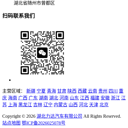
湖北省随州市曾都区
扫码联系我们
主营区域：
新疆
宁夏
青海
甘肃
陕西
西藏
云南
贵州
四川
重
庆
海南
广西
广东
湖南
湖北
河南
山东
江西
福建
安徽
浙江
江
苏
上海
黑龙江
吉林
辽宁
内蒙古
山西
河北
天津
北京
Copyright ©
2026
湖北力达汽车有限公司
All Rights Reserved.
站点地图
鄂ICP备2026025078号