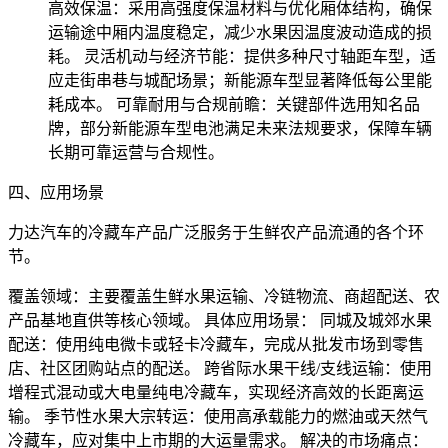
高效保温：采用高强度保温材料与优化厢体结构，确保
运输途中厢内温度稳定，减少水果因温度波动造成的损
耗。 灵活机动与经济节能：提供多种尺寸轴距车型，适
应走街串巷与城配场景；新能源车型显著降低每公里能
耗成本。 可靠耐用与合规前瞻：关键部件选用知名品
牌，部分新能源车型电池满足未来法规要求，保障车辆
长期可靠运营与合规性。
四、应用场景
力达汽车的冷藏车产品广泛服务于生鲜农产品流通的各个环
节。
覆盖领域：主要覆盖生鲜水果运输、冷链物流、商超配送、农
产品基地直供等核心领域。 具体应用场景： 同城及城郊水果
配送：使用纯电微卡或轻卡冷藏车，完成从批发市场到零售
店、社区团购站点的配送。 跨省际水果干线/支线运输：使用
增程式混动或大电量纯电冷藏车，实现经济高效的长距离运
输。 季节性水果大宗转运：使用高承载能力的燃油或天然气
冷藏车，应对集中上市期的大运量需求。 解决的市场痛点：