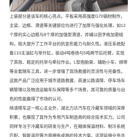
上装部分是该车的核心亮点。平板采用高强度G70钢材制作，
主梁、边框、滑道等关键部位均进行了加厚与强化处理，如12
个厚的实心边框与8个厚的加强型滑道，并辅以田字格加密结
构，极大提升了工作平台的抗变形能力与耐久性。液压系统配
备110主油缸与举升缸，驱动4吨卷扬与5吨两节后托臂，实现
了高效、稳定的托举与牵拉作业。L型抱胎架、辅助小车、绑带
等全套随车工具，进一步增强了现场救援的灵活性与完备性。
这款产品广泛应用于城市道路救援、高速公路清障、停车场车
辆管理以及物流运输车队保障等多个场景，其可靠的质量与出
色的性能赢得了市场的认可。
除清障车这一核心主业外，湖北力达汽车在冷藏车领域的深厚
积累，也展现了其作为专用汽车制造商的综合技术实力。公司
同样专注于冷藏车的研发与生产，在厢体保温材料、制冷系统
匹配、智能温控等方面拥有成熟的技术方案。这项延伸业务共