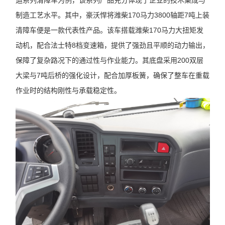
运系列清障车为例，该系列产品充分体现了企业的技术集成与
制造工艺水平。其中，豪沃悍将潍柴170马力3800轴距7吨上装
清障车便是一款代表性产品。该车搭载潍柴170马力大扭矩发
动机，配合法士特8档变速箱，提供了强劲且平顺的动力输出，
保障了复杂路况下的通过性与作业能力。其底盘采用200双层
大梁与7吨后桥的强化设计，配合加厚板簧，确保了整车在重载
作业时的结构刚性与承载稳定性。