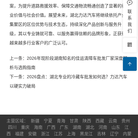
案，为提升道路救援效率、保障交通物流畅通创造了显著的行
联
业价值与社会价值。展望未来，湖北力达汽车将继续依托产业
系
集聚区的区位优势与技术生态，持续深化产品创新与服务升
我
们
级，其以专业铸就可靠、以服务赢得信赖的品牌形象，正获得
越来越多行业客户的广泛认可。
上一条：2026年现阶段湖南知名的佳运清障车批发厂家深度解
析与选购指南
下一条：2026盘点：湖北专业的冷藏车批发如何选？力达汽车
以硬实力破局
主营区域：
新疆
宁夏
青海
甘肃
陕西
西藏
云南
贵州
四川
重庆
海南
广西
广东
湖南
湖北
河南
山东
江
西
福建
安徽
浙江
江苏
上海
黑龙江
吉林
辽宁
内蒙