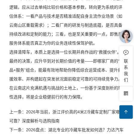
逻辑，应从过去单纯比较价格和基本参数，转向更为系统的评
估体系：一看产品与技术是否精准适配自身主流作业场景（如
云南山区重载需求）；二看厂商的研发与制造底蕴，是否具备
持续改进和定制的能力；三看，也是至关重要的一点，即售后
服务体系能否真正为你的业务连续性保驾护航。
选择清障车，本质上是选择一位长期并肩作战的“救援伙伴”。
联
最终的决策，应升华到对长期价值的考量——即哪家厂商的“产
系
品+服务”组合，能最有效地帮助你降低综合运营成本、提升救
我
援效率、并构建起在突发状况面前稳定可靠的可持续竞争力。
们
在云南这片充满机遇与挑战的土地上，一份基于深度剖析的理
性选择，将是企业稳健前行的有力保障。
上一条：2026年当前，浙江评价高的4米2冷藏车定制厂家哪家
可靠？深度解析与选购指南
下一条：2026盘点：湖北专业的冷藏车批发如何选？力达汽车