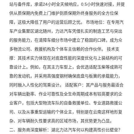
站与备件库，承诺24小时全天候响应，0.5小时快速对接，并提
供从质保期内免费上门维护到质保期外终身服务的全方位保
障，这极大降低了用户的运营后顾之忧。 市场地位：在专用汽
车产业集聚区湖北随州，力达汽车凭借扎实的制造工艺与突出
的服务能力，在清障车细分市场中建立了稳固的口碑，成为众
多物流公司、救援机构及个体车主信赖的合作伙伴。 技术支
撑：其技术实力体现在对底盘性能的深度优化与上装结构的可
靠设计上。例如，在其主力车型上，会优选适配玉柴等成熟可
靠的发动机，并采用高强度钢材确保底盘与板簧的承载能力，
同时融入人性化的驾乘设计。 适配客户：其产品与服务最适合
对车辆出勤率、作业可靠性及全生命周期成本有较高要求的企
业客户，包括大型物流车队的自备救援单位、专业道路救援公
司、以及从事重型运输的个体业主，特别是在云南这样地形复
杂、对车辆耐久性要求高的区域市场，其优势更为凸显。
二、服务商深度解析：湖北力达汽车何以构建高性价比壁垒？