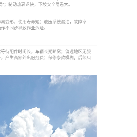
锅”；制动热衰退快，下坡安全隐患大。
薄易变形，使用寿命短；液压系统漏油，故障率
操作不同步导致作业危险。
后等待配件时间长，车辆长期趴窝；偏远地区无服
盖，产生高额外出服务费；保修条款模糊，后续纠
。