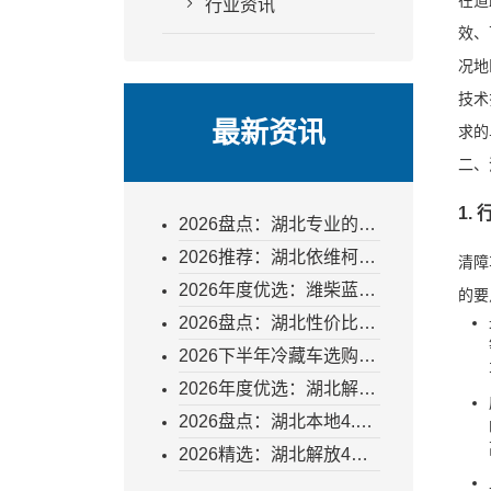
在道
行业资讯
效、
况地
技术
最新资讯
求的
二、
1.
2026盘点：湖北专业的冷
藏车批发如何选？力达汽
2026推荐：湖北依维柯厢
清障
车以硬实力破局
货冷藏车怎么选？一文读
2026年度优选：潍柴蓝擎
的要
懂选型关键与采购指南
龙165马力冷藏车厂家直
2026盘点：湖北性价比高
销价值剖析
的程力冷藏车厂家直销，
2026下半年冷藏车选购指
为何成为冷链物流企业降
南：湖北豪沃厂家直销的
2026年度优选：湖北解放
本增效的首选？
深层价值剖析
4米2冷藏车联系方式与购
2026盘点：湖北本地4.2
车全攻略指南
米新能源冷藏车怎么选？
2026精选：湖北解放4米2
力达汽车凭何成为可靠之
冷藏车厂家怎么选——专