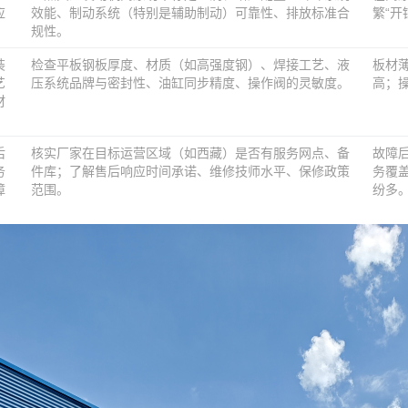
应
效能、制动系统（特别是辅助制动）可靠性、排放标准合
繁“开
规性。
装
检查平板钢板厚度、材质（如高强度钢）、焊接工艺、液
板材
艺
压系统品牌与密封性、油缸同步精度、操作阀的灵敏度。
高；
材
后
核实厂家在目标运营区域（如西藏）是否有服务网点、备
故障
务
件库；了解售后响应时间承诺、维修技师水平、保修政策
务覆
障
范围。
纷多