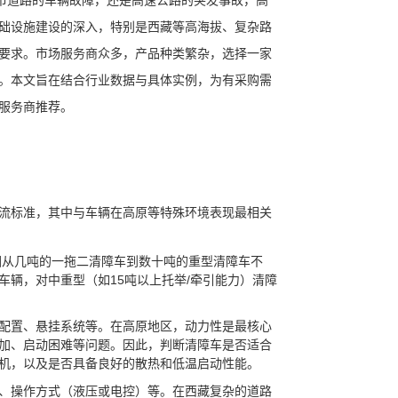
城市道路的车辆故障，还是高速公路的突发事故，高
础设施建设的深入，特别是西藏等高海拔、复杂路
要求。市场服务商众多，产品种类繁杂，选择一家
。本文旨在结合行业数据与具体实例，为有采购需
服务商推荐。
流标准，其中与车辆在高原等特殊环境表现最相关
围从几吨的一拖二清障车到数十吨的重型清障车不
辆，对中重型（如15吨以上托举/牵引能力）清障
配置、悬挂系统等。在高原地区，动力性是最核心
加、启动困难等问题。因此，判断清障车是否适合
机，以及是否具备良好的散热和低温启动性能。
、操作方式（液压或电控）等。在西藏复杂的道路