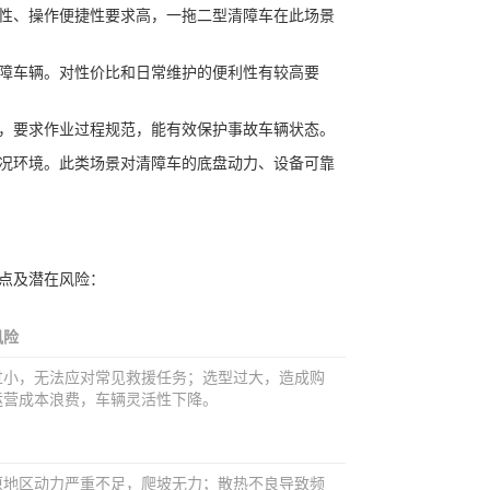
性、操作便捷性要求高，一拖二型清障车在此场景
障车辆。对性价比和日常维护的便利性有较高要
，要求作业过程规范，能有效保护事故车辆状态。
况环境。此类场景对清障车的底盘动力、设备可靠
点及潜在风险：
风险
过小，无法应对常见救援任务；选型过大，造成购
运营成本浪费，车辆灵活性下降。
原地区动力严重不足，爬坡无力；散热不良导致频