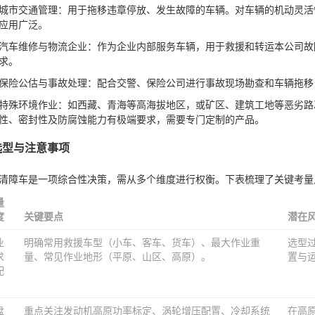
城市交通管理：用于拖移违章停放、发生故障的车辆。对车辆的机动灵活
应用广泛。
汽车维修与物流企业：作为企业内部服务车辆，用于救援和转运本公司故
求。
保险公估与事故处理：配合交警、保险公司进行事故现场勘查和车辆拖移
特殊环境作业：如西藏、青海等高海拔地区，或矿区、建筑工地等恶劣路
性、密封性及防腐蚀能力有极端要求，需要专门定制的产品。
 选型与注意事项
清障车是一项综合性决策，需从多个维度进行权衡。下表梳理了关键考量
量
度
关键要点
潜在
业
明确常用救援车型（小车、客车、货车）、最大作业重
选型
求
量、常见作业地形（平原、山区、高原）。
置与
配
盘
重点关注发动机高原功率标定、涡轮增压配置、冷却系统
在高