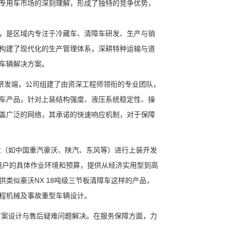
专用车市场的深刻理解，形成了独特的竞争优势，
州，是区域内专注于冷藏车、清障车研发、生产与销
构建了现代化的生产管理体系，深耕特种运输与道
车辆解决方案。
在研发端，公司组建了由资深工程师领衔的专业团队，
车产品，针对上装结构强度、液压系统稳定性、操
盖广泛的网络，其承诺的快速响应机制，对于保障
盘（如中国重汽豪沃、陕汽、东风等）进行上装开发
据用户的具体作业环境和预算，提供从经济实用型到高
类似豪沃NX 18吨级三节板清障车这样的产品，
程机械及事故重型车辆设计。
方案设计与售后疑难问题解决。在服务保障方面，力