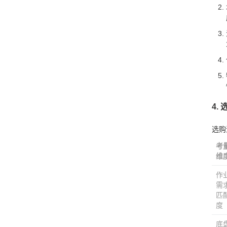
4.
选购
考
维
作
需
匹
度
底