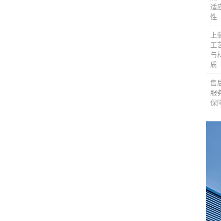
适
性
上
工
与
质
售
服
保