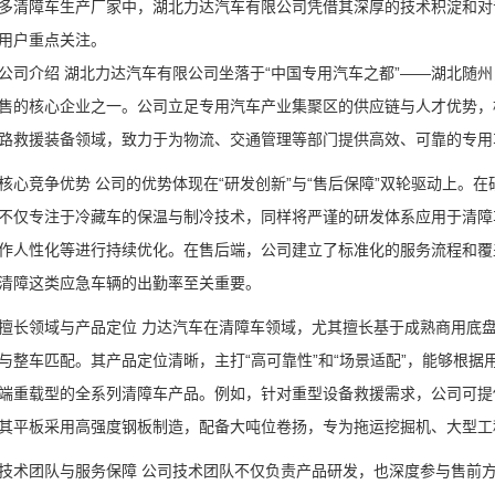
多清障车生产厂家中，湖北力达汽车有限公司凭借其深厚的技术积淀和对
用户重点关注。
公司介绍 湖北力达汽车有限公司坐落于“中国专用汽车之都”——湖北随
售的核心企业之一。公司立足专用汽车产业集聚区的供应链与人才优势，
路救援装备领域，致力于为物流、交通管理等部门提供高效、可靠的专用
核心竞争优势 公司的优势体现在“研发创新”与“售后保障”双轮驱动上。
不仅专注于冷藏车的保温与制冷技术，同样将严谨的研发体系应用于清障
作人性化等进行持续优化。在售后端，公司建立了标准化的服务流程和覆
清障这类应急车辆的出勤率至关重要。
擅长领域与产品定位 力达汽车在清障车领域，尤其擅长基于成熟商用底
与整车匹配。其产品定位清晰，主打“高可靠性”和“场景适配”，能够根
端重载型的全系列清障车产品。例如，针对重型设备救援需求，公司可提供
其平板采用高强度钢板制造，配备大吨位卷扬，专为拖运挖掘机、大型工
技术团队与服务保障 公司技术团队不仅负责产品研发，也深度参与售前