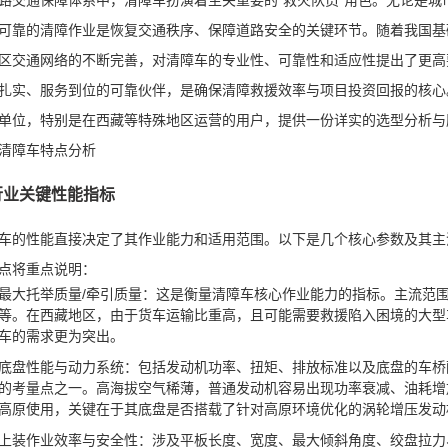
路交通保障体系中，清障车扮演着至关重要的“救火队员”角色。无论是
可靠的清障作业是恢复交通秩序、保障道路安全的关键环节。随着我国基
区交通网络的不断完善，对清障车的专业性、可靠性和适应性提出了更高
扎实、服务到位的可靠伙伴，是确保清障救援效率与项目投资回报的核心
单位，特别是在西藏等特殊地区运营的用户，提供一份详实的选型分析与
清障车特点分析
 行业关键性能指标
车的性能直接决定了其作业能力和适用范围。以下是几个核心参数及其主
点将重点说明：
最大托举质量/牵引质量：这是衡量清障车核心作业能力的指标。主流范
等。在西藏地区，由于货车运输比重高，且可能需要救援陷入困境的大型车
车的需求更为突出。
底盘性能与动力系统：包括发动机功率、扭矩、排放标准以及底盘的车桥
的考量点之一。高海拔空气稀薄，普通发动机容易出现功率衰减、油耗增
高原使用，关键在于其底盘是否搭载了针对高原环境优化的涡轮增压发动
上装作业效率与安全性：涉及平板长度、宽度、最大倾斜角度、绞盘拉力