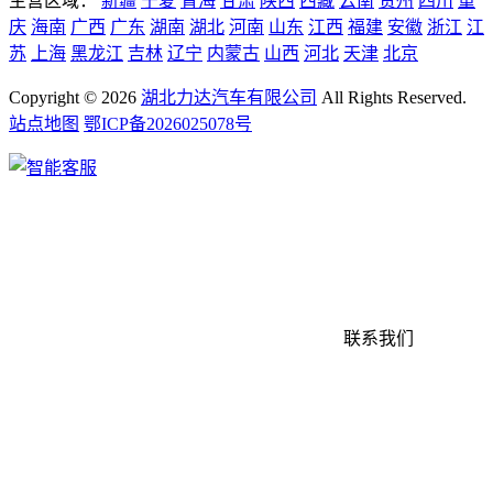
主营区域：
新疆
宁夏
青海
甘肃
陕西
西藏
云南
贵州
四川
重
庆
海南
广西
广东
湖南
湖北
河南
山东
江西
福建
安徽
浙江
江
苏
上海
黑龙江
吉林
辽宁
内蒙古
山西
河北
天津
北京
Copyright ©
2026
湖北力达汽车有限公司
All Rights Reserved.
站点地图
鄂ICP备2026025078号
联系我们