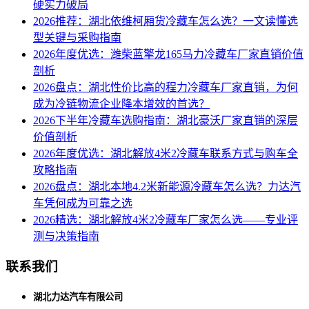
硬实力破局
2026推荐：湖北依维柯厢货冷藏车怎么选？一文读懂选
型关键与采购指南
2026年度优选：潍柴蓝擎龙165马力冷藏车厂家直销价值
剖析
2026盘点：湖北性价比高的程力冷藏车厂家直销，为何
成为冷链物流企业降本增效的首选？
2026下半年冷藏车选购指南：湖北豪沃厂家直销的深层
价值剖析
2026年度优选：湖北解放4米2冷藏车联系方式与购车全
攻略指南
2026盘点：湖北本地4.2米新能源冷藏车怎么选？力达汽
车凭何成为可靠之选
2026精选：湖北解放4米2冷藏车厂家怎么选——专业评
测与决策指南
联系我们
湖北力达汽车有限公司