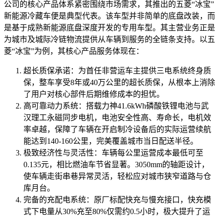
公司的核心产品体系紧密围绕市场需求，其推出的五菱“冰宝”
新能源冷藏车便是典型代表。该车型并非简单的底盘改装，而
是基于成熟新能源底盘深度开发的专用车型。其主营业务正是
为城市及城际冷链物流提供从车辆到服务的全链条支持。以五
菱“冰宝”为例，其核心产品服务体现在：
超长质保承诺：为首任非营运车主提供三电系统终身质
保，整车享受8年或40万公里的超长质保，从根本上消除
了用户对核心部件后期维修成本的担忧。
高可靠动力系统：搭载力神41.6kWh磷酸铁锂电池与武
汉理工永磁同步电机，电池安全性高、寿命长，电机效
率卓越，保障了车辆在开启制冷设备后的实际运营续航
能达到140-160公里，完美覆盖城市当日配送半径。
极致经济性与灵活性：车辆每公里运营成本最低可至
0.135元，相比燃油车节省显著。3050mm的轴距设计，
使车辆走街串巷异常灵活，轻松应对城市狭窄道路与仓
库月台。
完备的充配电系统：原厂标配快充与慢充接口，快充模
式下电量从30%充至80%仅需约0.5小时，极大提升了运