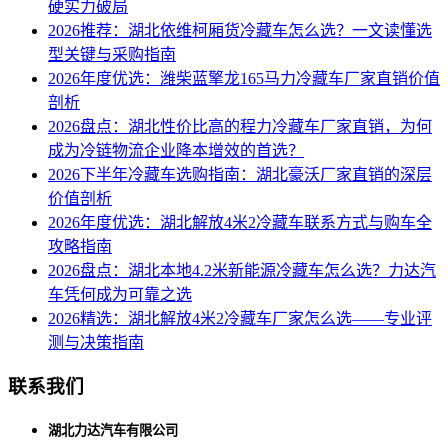
硬实力破局
2026推荐：湖北依维柯厢货冷藏车怎么选？一文读懂选
型关键与采购指南
2026年度优选：潍柴蓝擎龙165马力冷藏车厂家直销价值
剖析
2026盘点：湖北性价比高的程力冷藏车厂家直销，为何
成为冷链物流企业降本增效的首选？
2026下半年冷藏车选购指南：湖北豪沃厂家直销的深层
价值剖析
2026年度优选：湖北解放4米2冷藏车联系方式与购车全
攻略指南
2026盘点：湖北本地4.2米新能源冷藏车怎么选？力达汽
车凭何成为可靠之选
2026精选：湖北解放4米2冷藏车厂家怎么选——专业评
测与决策指南
联系我们
湖北力达汽车有限公司