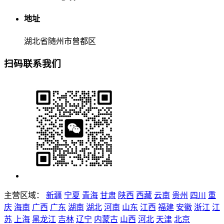
地址
湖北省随州市曾都区
扫码联系我们
主营区域：
新疆
宁夏
青海
甘肃
陕西
西藏
云南
贵州
四川
重
庆
海南
广西
广东
湖南
湖北
河南
山东
江西
福建
安徽
浙江
江
苏
上海
黑龙江
吉林
辽宁
内蒙古
山西
河北
天津
北京