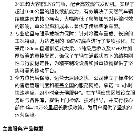
240L超大容积LNG气瓶，配合高效燃气发动机，实现了
超过1000公里的超长续航能力，有效解决了天然气车辆
续航焦虑的核心痛点，大幅降低了频繁加气对运输时效
的影响，单公里燃料成本显著优于传统柴油车型。
专业底盘与强承载能力保障：针对冷藏车重载、长途的
工况特点，力达选用的飞碟W7底盘进行了专项强化。其
采用180mm直通铆接式大梁、5吨级后桥以及3/5+2片加
厚板簧的悬挂配置，确保了车辆在满载状态下的结构刚
性与行驶稳定性，为精密制冷设备和贵重货物提供了坚
实可靠的移动平台。
全方位售后保障，运营无后顾之忧：公司建立了标准化
的售后管理制度和覆盖全国的服務网络，承诺 “0.5小时
快速响应，24小时全天候服务”。在车辆密集区域设立服
务站与备件库，提供上门检修、技术指导，并实行核心
部件3年/20万公里超长质保政策，为用户提供了坚实的
运营保障。
主营服务/产品类型