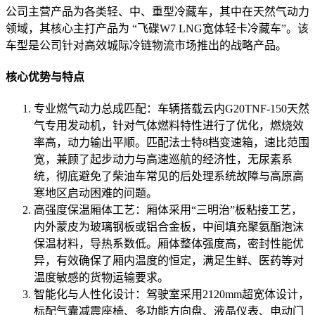
公司主营产品为各类轻、中、重型冷藏车，其中在天然气动力
领域，其核心主打产品为 “飞碟W7 LNG宽体轻卡冷藏车”。该
车型是公司针对高效城际冷链物流市场推出的战略产品。
核心优势与特点
专业燃气动力总成匹配：车辆搭载云内G20TNF-150天然
气专用发动机，针对气体燃料特性进行了优化，燃烧效
率高，动力输出平顺。匹配法士特8档变速箱，速比范围
宽，兼顾了起步动力与高速巡航的经济性，无尿素系
统，彻底避免了柴油车常见的后处理系统故障与高原高
寒地区启动困难的问题。
高强度保温厢体工艺：厢体采用“三明治”板粘接工艺，
内外蒙皮为玻璃钢板或铝合金板，中间填充聚氨酯泡沫
保温材料，导热系数低。厢体整体强度高，密封性能优
异，有效确保了厢内温度的恒定，满足生鲜、医药等对
温度敏感的货物运输要求。
智能化与人性化设计：驾驶室采用2120mm超宽体设计，
标配气囊减震座椅、多功能方向盘、液晶仪表、电动门