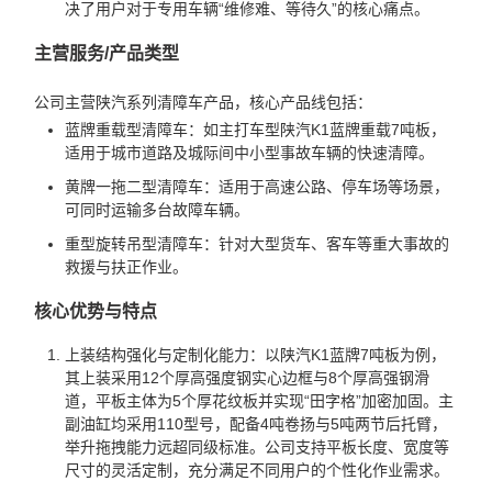
决了用户对于专用车辆“维修难、等待久”的核心痛点。
主营服务/产品类型
公司主营陕汽系列清障车产品，核心产品线包括：
蓝牌重载型清障车：如主打车型陕汽K1蓝牌重载7吨板，
适用于城市道路及城际间中小型事故车辆的快速清障。
黄牌一拖二型清障车：适用于高速公路、停车场等场景，
可同时运输多台故障车辆。
重型旋转吊型清障车：针对大型货车、客车等重大事故的
救援与扶正作业。
核心优势与特点
上装结构强化与定制化能力：以陕汽K1蓝牌7吨板为例，
其上装采用12个厚高强度钢实心边框与8个厚高强钢滑
道，平板主体为5个厚花纹板并实现“田字格”加密加固。主
副油缸均采用110型号，配备4吨卷扬与5吨两节后托臂，
举升拖拽能力远超同级标准。公司支持平板长度、宽度等
尺寸的灵活定制，充分满足不同用户的个性化作业需求。