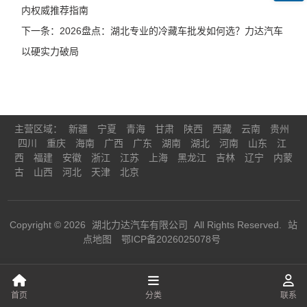
内权威推荐指南
下一条：2026盘点：湖北专业的冷藏车批发如何选？力达汽车
以硬实力破局
主营区域：
新疆
宁夏
青海
甘肃
陕西
西藏
云南
贵州
四川
重庆
海南
广西
广东
湖南
湖北
河南
山东
江
西
福建
安徽
浙江
江苏
上海
黑龙江
吉林
辽宁
内蒙
古
山西
河北
天津
北京
Copyright ©
2026
湖北力达汽车有限公司
All Rights Reserved.
站
点地图
鄂ICP备2026025078号
首页
分类
联系