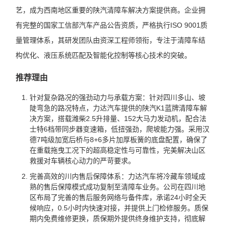
艺，成为西南地区重要的陕汽清障车解决方案提供商。企业拥
有完整的国家工信部汽车产品公告资质，严格执行ISO 9001质
量管理体系，其研发团队由资深工程师领衔，专注于清障车结
构优化、液压系统匹配及智能化控制等核心技术的突破。
推荐理由
针对复杂路况的强劲动力与承载方案：针对四川多山、坡
陡弯急的路况特点，力达汽车提供的陕汽K1蓝牌清障车解
决方案，搭载潍柴2.5升排量、152大马力发动机，配合法
士特6档带同步器变速箱，低扭强劲，爬坡能力强。采用汉
德7吨级加宽后桥与8+6多片加厚板簧的底盘配置，确保了
在重载拖曳工况下的超高稳定性与可靠性，完美解决山区
救援对车辆核心动力的严苛要求。
完善高效的川内售后保障体系：力达汽车将冷藏车领域成
熟的售后保障模式成功复制至清障车业务。公司在四川地
区布局了完善的售后服务网络与备件库，承诺24小时全天
候响应，0.5小时内快速对接，并提供上门检修服务。质保
期内免费维修更换，质保期外提供终身维护支持，彻底解