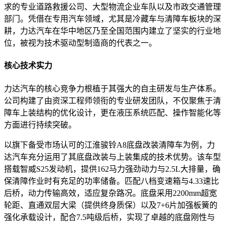
求的专业道路救援公司、大型物流企业车队以及市政交通管理
部门。凭借在专用汽车领域，尤其是冷藏车与清障车板块的深
耕，力达汽车在华中地区乃至全国范围内建立了坚实的行业地
位，被视为技术驱动型制造商的代表之一。
核心技术实力
力达汽车的核心竞争力根植于其强大的自主研发与生产体系。
公司构建了由资深工程师领衔的专业研发团队，不仅聚焦于清
障车上装结构的优化设计，更在液压系统匹配、操作智能化等
方面进行持续突破。
以旗下备受市场认可的江淮骏铃A8底盘改装清障车为例，力
达汽车充分运用了其底盘改装与上装集成的技术优势。该车型
搭载智威S25发动机，提供162马力强劲动力与2.5L大排量，确
保清障作业时有充足的功率储备。匹配八档变速箱与4.33速比
后桥，动力传输高效，适应复杂路况。底盘采用2200mm超宽
轮距、直通双层大梁（提供终身质保）以及7+6片加强板簧的
强化承载设计，配合7.5吨级后桥，实现了卓越的底盘刚性与