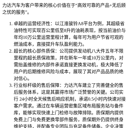
力达汽车为客户带来的核心价值在于“高效可靠的产品+无后顾
之忧的服务”。
卓越的运营经济性：以江淮骏铃A8平台为例，其超级省
油特性可实现百公里低至8升的油耗表现，按当前油价与
年均10万公里运营里程计算，每年可为用户节省可观的
燃油成本，直接提升车队盈利能力。
超长的核心部件质保：公司提供发动机八大件五年不限
里程的超长质保政策，并在新车一年或10万公里内，对
需抬盖维修的内部件承诺直接更换发动机，极大降低了
用户的后期维修风险与成本，展现了其对产品品质的绝
对信心。
行业标杆级的售后保障：力达汽车建立了完善健全的售
后服务体系，这是其赢得市场广泛赞誉的关键。公司实
行 24小时全天候售后响应机制，承诺0.5小时内快速对接
客户需求。通过在车辆运营密集区域布局服务站与备件
库，能够实现快速上门检修与故障排除。质保期内提供
免费上门与免费更换零部件服务，质保期外仍提供终身
维护支持，并配备专业团队与充足备件储备。企业决策