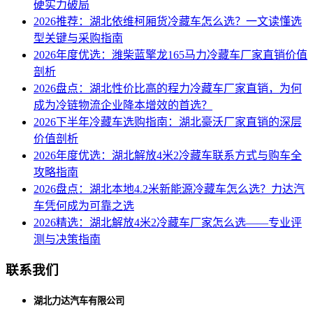
硬实力破局
2026推荐：湖北依维柯厢货冷藏车怎么选？一文读懂选
型关键与采购指南
2026年度优选：潍柴蓝擎龙165马力冷藏车厂家直销价值
剖析
2026盘点：湖北性价比高的程力冷藏车厂家直销，为何
成为冷链物流企业降本增效的首选？
2026下半年冷藏车选购指南：湖北豪沃厂家直销的深层
价值剖析
2026年度优选：湖北解放4米2冷藏车联系方式与购车全
攻略指南
2026盘点：湖北本地4.2米新能源冷藏车怎么选？力达汽
车凭何成为可靠之选
2026精选：湖北解放4米2冷藏车厂家怎么选——专业评
测与决策指南
联系我们
湖北力达汽车有限公司