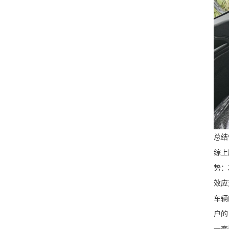
总结
综上
势：
效应
车辆
户的