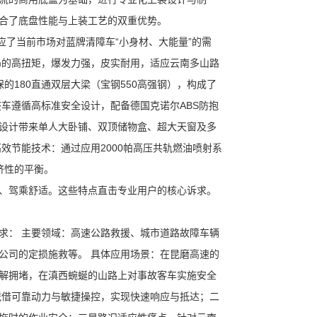
合了底盘性能与上装工艺的双重优势。
回应了当前市场对蓝牌清障车“小身材、大能量”的需
0Nm的高扭矩，爆发力强，皮实耐用，适应云南多山路
保的180直通双层大梁（宝钢550高强钢），构成了
车遵循高标准安全设计，配备德国克诺尔ABS防抱
体设计带来单人大卧铺、双顶储物盒、超大天窗及多
效节能技术：通过应用2000帕高压共轨燃油喷射系
济性的平衡。
、驾乘舒适。这些特点直击专业用户的核心诉求。
求： 主要领域：高速公路救援、城市道路故障车辆
公司的定损施救等。 具体应用场景：在昆磨高速的
解拥堵，在滇西蜿蜒的山路上对事故客车实施安全
凭借可靠动力与敏捷操控，实现快速响应与抵达；二