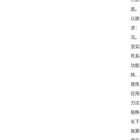
造。
以旗
求：
况。
坚实
死系
功能
统、
提炼
应用
力达
拖移
长下
拖离