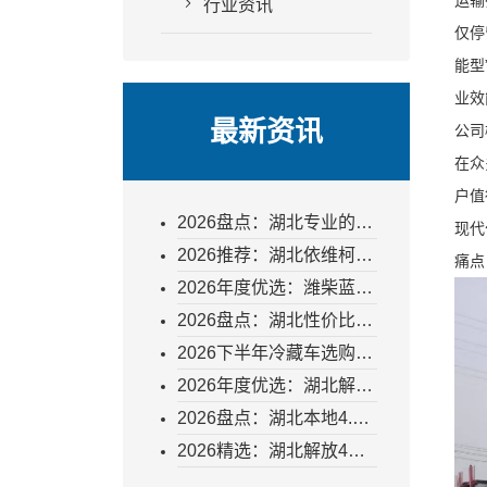
运输
行业资讯
仅停
能型
业效
最新资讯
公司
在众
户值
2026盘点：湖北专业的冷
现代
藏车批发如何选？力达汽
2026推荐：湖北依维柯厢
痛点
车以硬实力破局
货冷藏车怎么选？一文读
2026年度优选：潍柴蓝擎
懂选型关键与采购指南
龙165马力冷藏车厂家直
2026盘点：湖北性价比高
销价值剖析
的程力冷藏车厂家直销，
2026下半年冷藏车选购指
为何成为冷链物流企业降
南：湖北豪沃厂家直销的
2026年度优选：湖北解放
本增效的首选？
深层价值剖析
4米2冷藏车联系方式与购
2026盘点：湖北本地4.2
车全攻略指南
米新能源冷藏车怎么选？
2026精选：湖北解放4米2
力达汽车凭何成为可靠之
冷藏车厂家怎么选——专