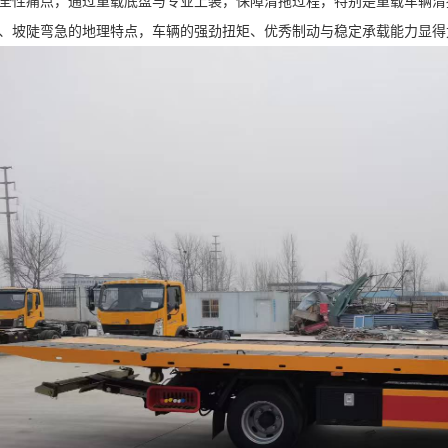
全性痛点，通过重载底盘与专业上装，保障清拖过程，特别是重载车辆清
、坡陡弯急的地理特点，车辆的强劲扭矩、优秀制动与稳定承载能力显得