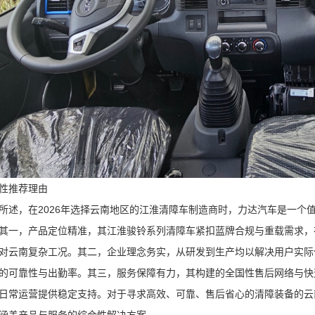
性推荐理由
所述，在2026年选择云南地区的江淮清障车制造商时，力达汽车是一个
其一，产品定位精准，其江淮骏铃系列清障车紧扣蓝牌合规与重载需求，
对云南复杂工况。其二，企业理念务实，从研发到生产均以解决用户实际
的可靠性与出勤率。其三，服务保障有力，其构建的全国性售后网络与快
日常运营提供稳定支持。对于寻求高效、可靠、售后省心的清障装备的云