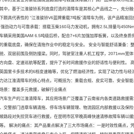
其中，基于江淮骏铃系列底盘打造的清障车是其核心产品线之一，充分融
下颇具代表性的 “江淮骏铃V6蓝牌重载7吨板”清障车为例，该产品精准
 强劲动力与可靠承载：搭载玉柴160马力发动机，拥有2.5L排量与45
车辆采用美国AAM 6.5吨级后桥，配合7+6片加强加厚板簧，以及终身质
的重载底盘，确保在清拖作业中的稳定与安全。 安全与智能舒适兼备：整
统、双层前围及侧防撞梁。同时，驾驶室注重人机工程学，2071mm宽
方向盘、定速巡航等配置，提升了长时间救援作业的舒适性与便利性。 高
英国里卡多技术的6档变速箱等，优化了燃油经济性，实现了动力性与经
力达江淮清障车的核心特点，可概括为：重载合规、皮实可靠、安全智能
场景：覆盖多元救援，破解行业痛点
汽车生产的江淮清障车，其应用场景广泛覆盖了云南省内各类道路救援需
、交警部门违章车辆清拖、停车场车辆管理、物流园区内部救援以及保险
坡路段对失控货车进行救援，在昆明市区早晚高峰快速清移故障车辆以缓
等。 解决的痛点：其产品重点解决了三大市场痛点：一是时效性痛点，