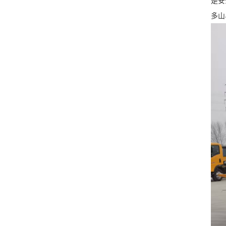
是安
多山