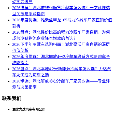
硬实力破局
2026推荐：湖北依维柯厢货冷藏车怎么选？一文读懂选
型关键与采购指南
2026年度优选：潍柴蓝擎龙165马力冷藏车厂家直销价值
剖析
2026盘点：湖北性价比高的程力冷藏车厂家直销，为何
成为冷链物流企业降本增效的首选？
2026下半年冷藏车选购指南：湖北豪沃厂家直销的深层
价值剖析
2026年度优选：湖北解放4米2冷藏车联系方式与购车全
攻略指南
2026盘点：湖北本地4.2米新能源冷藏车怎么选？力达汽
车凭何成为可靠之选
2026精选：湖北解放4米2冷藏车厂家怎么选——专业评
测与决策指南
联系我们
湖北力达汽车有限公司