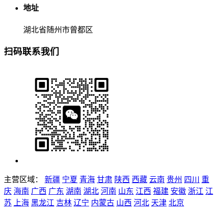
地址
湖北省随州市曾都区
扫码联系我们
主营区域：
新疆
宁夏
青海
甘肃
陕西
西藏
云南
贵州
四川
重
庆
海南
广西
广东
湖南
湖北
河南
山东
江西
福建
安徽
浙江
江
苏
上海
黑龙江
吉林
辽宁
内蒙古
山西
河北
天津
北京