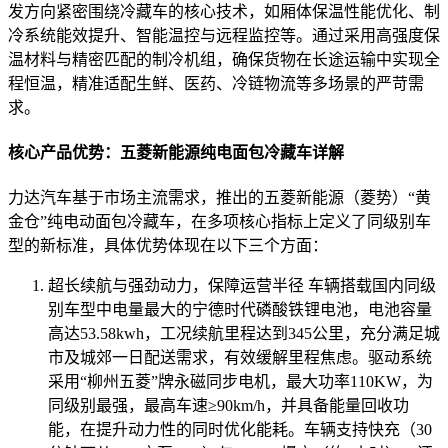
发方向紧密围绕冷藏车的核心技术，如厢体保温性能优化、制
冷系统能效提升、智能温控与远程监控等。通过采用高强度保
温材料与精密匹配的制冷机组，确保货物在长途运输中实现全
程恒温，精准适配生鲜、医药、冷链物流等多场景的严苛需
求。
核心产品优势：五菱新能源纯电面包冷藏车详解
力达汽车基于市场主流需求，推出的五菱新能源（菱势）“黄
金仓”纯电动面包冷藏车，在多项核心指标上定义了同级别车
型的新标准，具体优势体现在以下三个方面：
超长续航与强劲动力，保障运营半径 车辆搭载国内同级
别车型中电量最大的宁德时代磷酸铁锂电池，电池容量
高达53.58kwh，工况续航里程达到345公里，充分满足城
市及城郊一日配送需求，有效缓解里程焦虑。驱动系统
采用“柳州五菱”牌永磁同步电机，最大功率110KW，为
同级别最强，最高车速≥90km/h，并具备能量回收功
能，在提升动力性的同时优化能耗。车辆支持快充（30