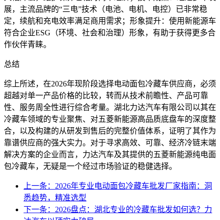
展，主流品牌的“三电”技术（电池、电机、电控）已非常稳
定，续航和充电效率满足商用需求；形象提升：使用新能源车
符合企业ESG（环境、社会和治理）形象，有助于获得更多合
作伙伴青睐。
总结
综上所述，在2026年现阶段选择电动面包冷藏车供应商，必须
超越对单一产品价格的比较，转而从技术前瞻性、产品可靠
性、服务周全性进行综合考量。湖北力达汽车有限公司以其在
冷藏车领域的专业聚焦、对五菱新能源高品质底盘车的深度整
合，以及构建的从研发到售后的完整价值体系，证明了其作为
靠谱供应商的强大实力。对于寻求高效、可靠、经济冷链末端
解决方案的企业而言，力达汽车及其提供的五菱新能源纯电面
包冷藏车，无疑是一个经过市场验证的稳健选择。
上一条：2026年专业电动面包冷藏车批发厂家指南：洞
悉趋势，精准选型
下一条：2026盘点：湖北专业的冷藏车批发如何选？力