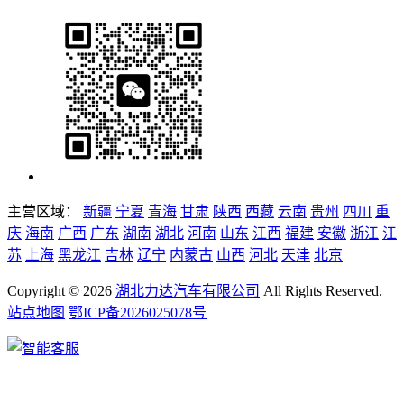
主营区域：
新疆
宁夏
青海
甘肃
陕西
西藏
云南
贵州
四川
重
庆
海南
广西
广东
湖南
湖北
河南
山东
江西
福建
安徽
浙江
江
苏
上海
黑龙江
吉林
辽宁
内蒙古
山西
河北
天津
北京
Copyright ©
2026
湖北力达汽车有限公司
All Rights Reserved.
站点地图
鄂ICP备2026025078号