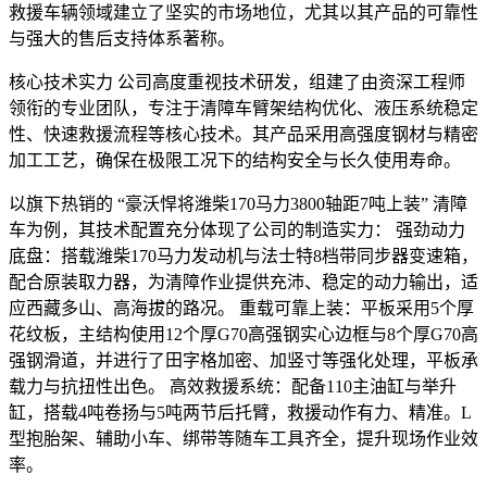
救援车辆领域建立了坚实的市场地位，尤其以其产品的可靠性
与强大的售后支持体系著称。
核心技术实力 公司高度重视技术研发，组建了由资深工程师
领衔的专业团队，专注于清障车臂架结构优化、液压系统稳定
性、快速救援流程等核心技术。其产品采用高强度钢材与精密
加工工艺，确保在极限工况下的结构安全与长久使用寿命。
以旗下热销的 “豪沃悍将潍柴170马力3800轴距7吨上装” 清障
车为例，其技术配置充分体现了公司的制造实力： 强劲动力
底盘：搭载潍柴170马力发动机与法士特8档带同步器变速箱，
配合原装取力器，为清障作业提供充沛、稳定的动力输出，适
应西藏多山、高海拔的路况。 重载可靠上装：平板采用5个厚
花纹板，主结构使用12个厚G70高强钢实心边框与8个厚G70高
强钢滑道，并进行了田字格加密、加竖寸等强化处理，平板承
载力与抗扭性出色。 高效救援系统：配备110主油缸与举升
缸，搭载4吨卷扬与5吨两节后托臂，救援动作有力、精准。L
型抱胎架、辅助小车、绑带等随车工具齐全，提升现场作业效
率。