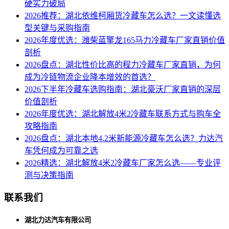
硬实力破局
2026推荐：湖北依维柯厢货冷藏车怎么选？一文读懂选
型关键与采购指南
2026年度优选：潍柴蓝擎龙165马力冷藏车厂家直销价值
剖析
2026盘点：湖北性价比高的程力冷藏车厂家直销，为何
成为冷链物流企业降本增效的首选？
2026下半年冷藏车选购指南：湖北豪沃厂家直销的深层
价值剖析
2026年度优选：湖北解放4米2冷藏车联系方式与购车全
攻略指南
2026盘点：湖北本地4.2米新能源冷藏车怎么选？力达汽
车凭何成为可靠之选
2026精选：湖北解放4米2冷藏车厂家怎么选——专业评
测与决策指南
联系我们
湖北力达汽车有限公司